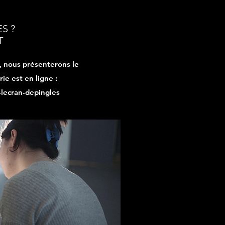
S ?
T
, nous présenterons le
rie est en ligne :
lecran-depingles