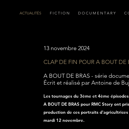
ACTUALITÉS
F I C T I O N
D O C U M E N T A R Y
C 
13 novembre 2024
CLAP DE FIN POUR A BOUT DE
A BOUT DE BRAS - série docume
Écrit et réalisé par Antoine de B
Les tournages du 3ème et 4ème épisodes 
A BOUT DE BRAS pour RMC Story ont pris f
production de ces portraits d'agricultrice
mardi 12 novembre.