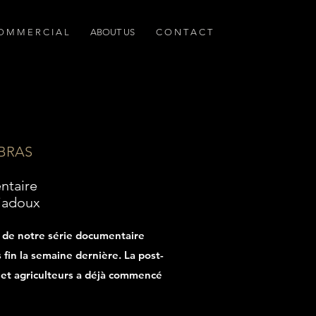
O M M E R C I A L
ABOUT US
C O N T A C T
 BRAS
ntaire
ujadoux
de notre série documentaire
in la semaine dernière. La post-
s et agriculteurs a déjà commencé