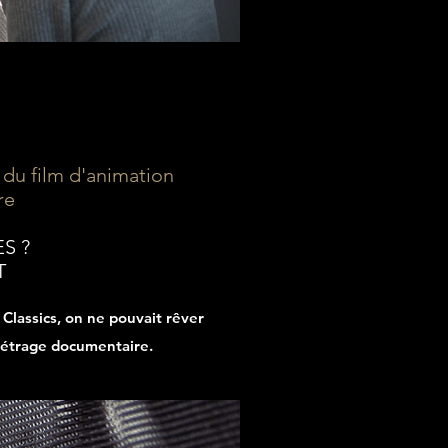
 du film d'animation
re
S ?
T
Classics, on ne pouvait rêver
-métrage documentaire.