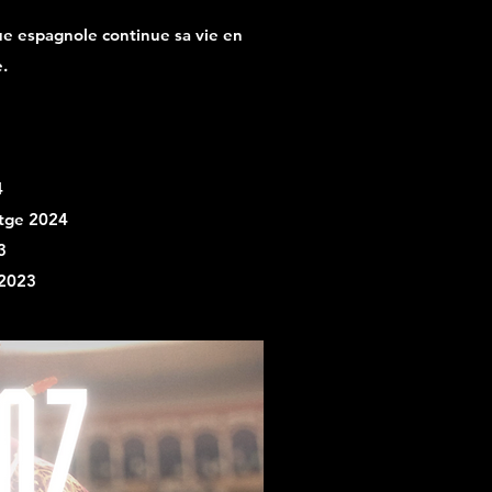
e espagnole continue sa vie en
e.
4
atge 2024
3
 2023